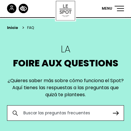
Gestionnaire de Cookies
MENU
NAVIGA
PRINCIP
Pasar
al
YOU
Inicio
FAQ
contenido
ARE
principal
LA
HERE
FOIRE AUX QUESTIONS
¿Quieres saber más sobre cómo funciona el Spot?
Aquí tienes las respuestas a las preguntas que
quizá te plantees.