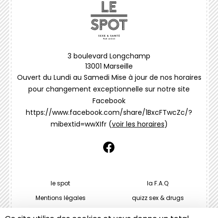
3 boulevard Longchamp
13001 Marseille
Ouvert du Lundi au Samedi Mise à jour de nos horaires
pour changement exceptionnelle sur notre site
Facebook
https://www.facebook.com/share/1BxcFTwcZc/?
mibextid=wwXIfr
(
voir les horaires
)
facebook
MENU
le spot
la F.A.Q
PIED
Mentions légales
quizz sex & drugs
DE
rappels et rdv
Confidentialité