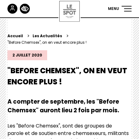
Gestionnaire de Cookies
MENU
NAVIGA
PRINCIP
Aller
au
contenu
YOU
Accueil
Les Actualités
"Before Chemsex", on en veut encore plus !
principal
ARE
2 JUILLET 2020
HERE
"BEFORE CHEMSEX", ON EN VEUT
ENCORE PLUS !
A compter de septembre, les "Before
Chemsex" auront lieu 2 fois par mois.
Les "Before Chemsex", sont des groupes de
parole et de soutien entre chemsexeurs, militants