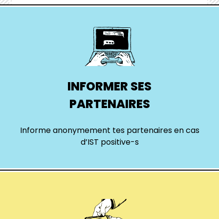
hover
box
link
INFORMER SES
PARTENAIRES
Informe anonymement tes partenaires en cas
d’IST positive-s
hover
box
link