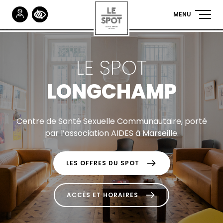
Gestionnaire de Cookies
MENU
NAVIGA
PRINCIP
Aller
au
contenu
LE SPOT
principal
LONGCHAMP
Centre de Santé Sexuelle Communautaire, porté
par l’association AIDES à Marseille.
LES OFFRES DU SPOT
ACCÈS ET HORAIRES