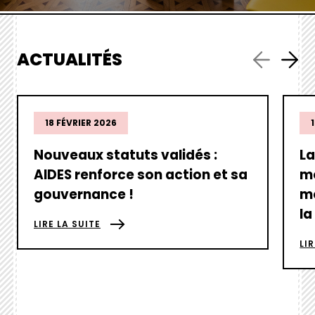
ACTUALITÉS
hover
hove
box
box
18 FÉVRIER 2026
link
link
Nouveaux statuts validés :
La
AIDES renforce son action et sa
mo
gouvernance !
mo
la
LIRE LA SUITE
LI