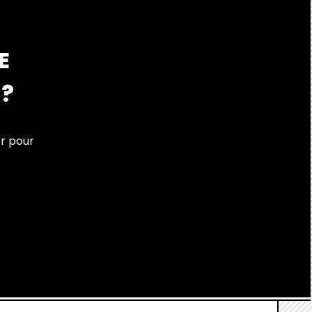
E
 ?
er pour