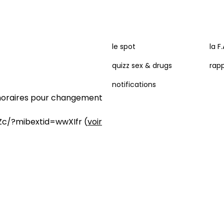
MENU
le spot
la F
quizz sex & drugs
rapp
PIED
notifications
DE
s horaires pour changement
PAGE
Zc/?mibextid=wwXIfr
(
voir